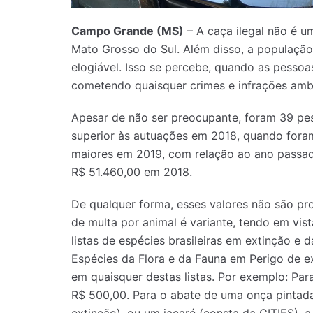
Campo Grande (MS)
– A caça ilegal não é 
Mato Grosso do Sul. Além disso, a população 
elogiável. Isso se percebe, quando as pessoa
cometendo quaisquer crimes e infrações ambi
Apesar de não ser preocupante, foram 39 pe
superior às autuações em 2018, quando fora
maiores em 2019, com relação ao ano passad
R$ 51.460,00 em 2018.
De qualquer forma, esses valores não são pro
de multa por animal é variante, tendo em vis
listas de espécies brasileiras em extinção e
Espécies da Flora e da Fauna em Perigo de e
em quaisquer destas listas. Por exemplo: Pa
R$ 500,00. Para o abate de uma onça pintada 
extinção), ou um jacaré (consta da CITIES), a