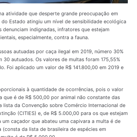
uma atividade que desperte grande preocupação em
do Estado atingiu um nível de sensibilidade ecológica
s denunciam indignadas, infratores que estejam
entais, especialmente, contra a fauna.
ssoas autuadas por caça ilegal em 2019, número 30%
m 30 autuados. Os valores de multas foram 175,55%
o. Foi aplicado um valor de R$ 141.800,00 em 2019 e
porcionais à quantidade de ocorrências, pois o valor
ta que é de R$ 500,00 por animal não constante das
 da lista da Convenção sobre Comércio Internacional de
xtinção (CITIES) e, de R$ 5.000,00 para os que estejam
ra um caçador que abateu uma capivara a multa é de
(consta da lista de brasileira de espécies em
 multa é de R$ 5.000,00.